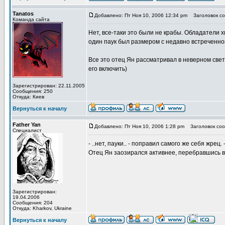
Tanatos
Добавлено: Пт Ноя 10, 2006 12:34 pm
Заголовок со
Команда сайта
Нет, все-таки это были не крабы. Обладатели 
один паук был размером с недавно встреченног
Все это отец Ян рассматривал в неверном свет
его включить)
Зарегистрирован: 22.11.2005
Сообщения: 250
Откуда: Киев
Вернуться к началу
Father Yan
Добавлено: Пт Ноя 10, 2006 1:28 pm
Заголовок соо
Специалист
- ..нет, пауки.. - поправил самого же себя жрец.
Отец Ян заозирался активнее, перебравшись в
Зарегистрирован:
19.04.2006
Сообщения: 204
Откуда: Kharkov, Ukraine
Вернуться к началу