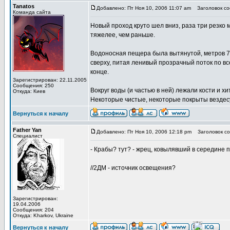
Tanatos
Добавлено: Пт Ноя 10, 2006 11:07 am
Заголовок со
Команда сайта
Новый проход круто шел вниз, раза три резко 
тяжелее, чем раньше.
Водоносная пещера была вытянутой, метров 7-8 
сверху, питая ленивый прозрачный поток по в
конце.
Зарегистрирован: 22.11.2005
Сообщения: 250
Вокруг воды (и частью в ней) лежали кости и х
Откуда: Киев
Некоторые чистые, некоторые покрыты вездесу
Вернуться к началу
Father Yan
Добавлено: Пт Ноя 10, 2006 12:18 pm
Заголовок со
Специалист
- Крабы? тут? - жрец, ковылявший в середине 
//2ДМ - источник освещения?
Зарегистрирован:
19.04.2006
Сообщения: 204
Откуда: Kharkov, Ukraine
Вернуться к началу