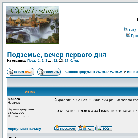
FAQ
Про
Подземье, вечер первого дня
На страницу
Пред.
1
,
2
,
3
... ,
12
,
13
,
14
След.
Список форумов WORLD FORGE
->
Ночи 
Автор
melissa
Добавлено: Ср Ноя 08, 2006 5:34 pm
Заголовок соо
Новичок
Зарегистрирован:
Девушка последовала за Гвидо, не отставая ни 
22.03.2006
Сообщения: 85
Вернуться к началу