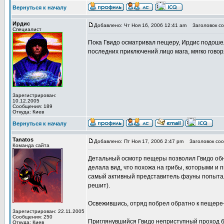
Вернуться к началу
Ирдис
Добавлено: Чт Ноя 16, 2006 12:41 am
Заголовок со
Специалист
Пока Гвидо осматривал пещеру, Ирдис подошел 
последних приключений лицо мага, мягко говор
Зарегистрирован:
10.12.2005
Сообщения: 189
Откуда: Киев
Вернуться к началу
Tanatos
Добавлено: Пт Ноя 17, 2006 2:47 pm
Заголовок соо
Команда сайта
Детальный осмотр пещеры позволил Гвидо обн
делала вид, что похожа на грибы, которыми и 
самый активный представитель фауны попытался
решит).
Освежившись, отряд побрел обратно к пещере-
Зарегистрирован: 22.11.2005
Сообщения: 250
Приглянувшийся Гвидо неприступный проход б
Откуда: Киев