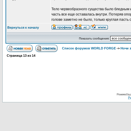
Тело червеобразного существа было бледным и
часть все еще оставалась внутри. Потеряв опор
голове заметно не было, только круглая пасть с
Вернуться к началу
Показать сообщения:
Список форумов WORLD FORGE
->
Ночи 
Страница
13
из
14
Powered by
Ру