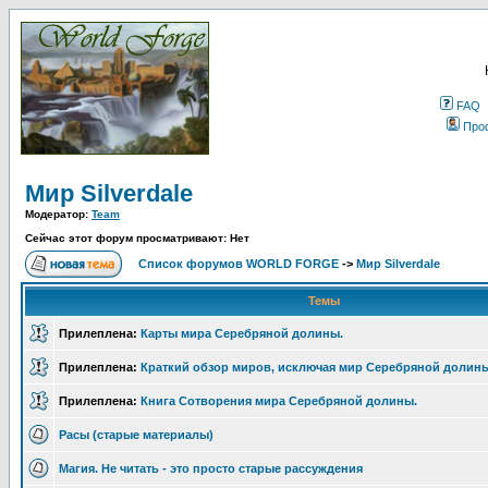
FAQ
Про
Мир Silverdale
Модератор:
Team
Сейчас этот форум просматривают: Нет
Список форумов WORLD FORGE
->
Мир Silverdale
Темы
Прилеплена:
Карты мира Серебряной долины.
Прилеплена:
Краткий обзор миров, исключая мир Серебряной долины
Прилеплена:
Книга Сотворения мира Серебряной долины.
Расы (старые материалы)
Магия. Не читать - это просто старые рассуждения