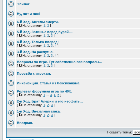
Эпилог.
Ну, вот и все!
6-й Ход. Ангелы смерти.
[
На страницу:
1
,
2
]
5-й Ход. Затишье перед бурей....
[
На страницу:
1
,
2
,
3
]
4-й Ход. Только вперед!
[
На страницу:
1
,
2
,
3
,
4
]
3-й Ход. На распутье.
[
На страницу:
1
,
2
,
3
,
4
]
Вопросы по игре. Тут собственно все вопросы...
[
На страницу:
1
,
2
,
3
]
Просьба к игрокам.
Инквизиция. Статья из Лексиканума.
Ролевая форумная игра по 40К.
[
На страницу:
1
...
3
,
4
,
5
]
2-й Ход. Брат Алерий и его неофиты...
[
На страницу:
1
,
2
,
3
]
1-й Ход. Внезапная атака.
[
На страницу:
1
,
2
,
3
]
Вводная.
Показать темы: