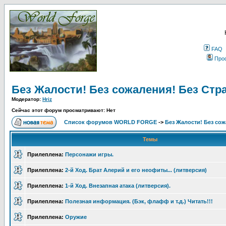
FAQ
Про
Без Жалости! Без сожаления! Без Стра
Модератор:
Hriz
Сейчас этот форум просматривают: Нет
Список форумов WORLD FORGE
->
Без Жалости! Без сож
Темы
Прилеплена:
Персонажи игры.
Прилеплена:
2-й Ход. Брат Алерий и его неофиты... (литверсия)
Прилеплена:
1-й Ход. Внезапная атака (литверсия).
Прилеплена:
Полезная информация. (Бэк, флафф и т.д.) Читать!!!
Прилеплена:
Оружие