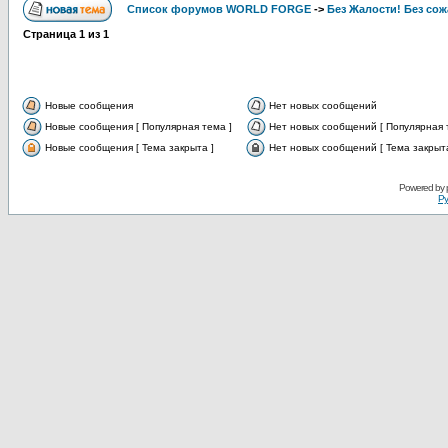
Список форумов WORLD FORGE
->
Без Жалости! Без сож
Страница
1
из
1
Новые сообщения
Нет новых сообщений
Новые сообщения [ Популярная тема ]
Нет новых сообщений [ Популярная 
Новые сообщения [ Тема закрыта ]
Нет новых сообщений [ Тема закрыта
Powered by
Ру