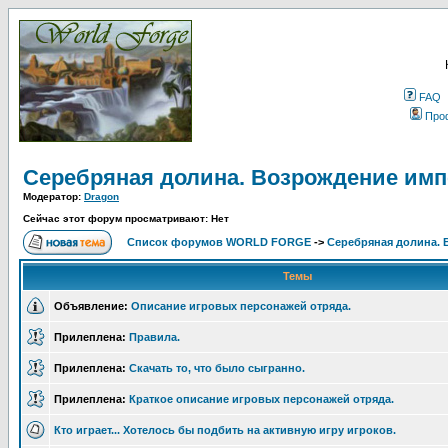
FAQ
Про
Серебряная долина. Возрождение им
Модератор:
Dragon
Сейчас этот форум просматривают: Нет
Список форумов WORLD FORGE
->
Серебряная долина.
Темы
Объявление:
Описание игровых персонажей отряда.
Прилеплена:
Правила.
Прилеплена:
Скачать то, что было сыгранно.
Прилеплена:
Краткое описание игровых персонажей отряда.
Кто играет... Хотелось бы подбить на активную игру игроков.