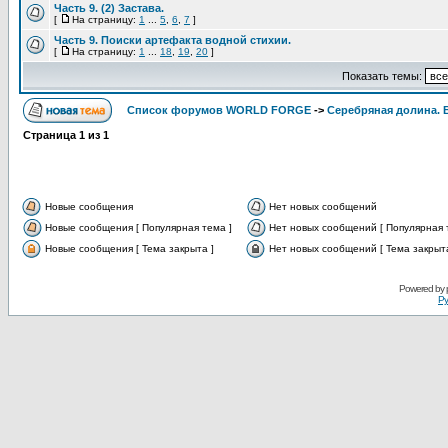
Часть 9. (2) Застава.
[
На страницу:
1
...
5
,
6
,
7
]
Часть 9. Поиски артефакта водной стихии.
[
На страницу:
1
...
18
,
19
,
20
]
Показать темы:
Список форумов WORLD FORGE
->
Серебряная долина.
Страница
1
из
1
Новые сообщения
Нет новых сообщений
Новые сообщения [ Популярная тема ]
Нет новых сообщений [ Популярная 
Новые сообщения [ Тема закрыта ]
Нет новых сообщений [ Тема закрыта
Powered by
Ру