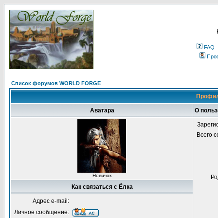
FAQ
Про
Список форумов WORLD FORGE
Профил
Аватара
О польз
Зареги
Всего 
Новичок
Ро
Как связаться с Ёлка
Адрес e-mail:
Личное сообщение: