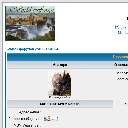
FAQ
Про
Список форумов WORLD FORGE
Профиль
Аватара
О польз
Зареги
Всего 
Команда сайта
Как связаться с Keratis
Ро
Адрес e-mail:
Личное сообщение:
MSN Messenger: