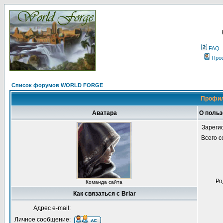
FAQ
Про
Список форумов WORLD FORGE
Профил
Аватара
О польз
Зареги
Всего 
Ро
Команда сайта
Как связаться с Briar
Адрес e-mail:
Личное сообщение: