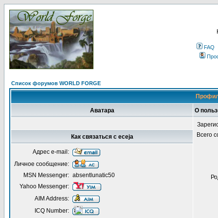
FAQ
Про
Список форумов WORLD FORGE
Профил
Аватара
О польз
Зареги
Всего 
Как связаться с eceja
Адрес e-mail:
Личное сообщение:
MSN Messenger:
absentlunatic50
Ро
Yahoo Messenger:
AIM Address:
ICQ Number: