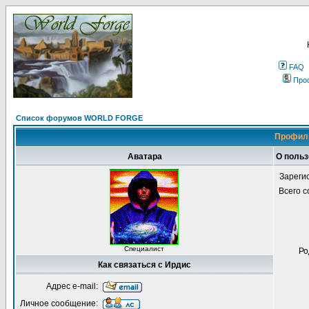
FAQ
Про
Список форумов WORLD FORGE
Профиль
Аватара
О польз
Зареги
Всего 
Специалист
Ро
Как связаться с Ирдис
Адрес e-mail:
Личное сообщение: