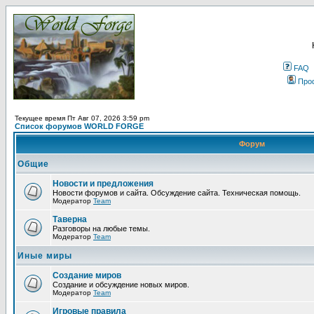
FAQ
Про
Текущее время Пт Авг 07, 2026 3:59 pm
Список форумов WORLD FORGE
Форум
Общие
Новости и предложения
Новости форумов и сайта. Обсуждение сайта. Техническая помощь.
Модератор
Team
Таверна
Разговоры на любые темы.
Модератор
Team
Иные миры
Создание миров
Создание и обсуждение новых миров.
Модератор
Team
Игровые правила