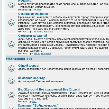
Ночи зла
Много лет назад пророчество было произнесено. Приближается час его 
- Равенлофт, Земля туманов.
Модератор
Tanatos
Сокровища ишханов
Приключение начинается в небольшом портовом городе Северного коро
кровопролитная война, но наших героев это не останавливает. Они стр
Империи, ныне мятежный Сефанон, в поисках сведений и для того, чтоб
которая будет сопровождать их в поисках потерянной расы ишханов. Вп
даже боги, не знает, чем оно закончится.
Модераторы
Dragon
,
Bealach
Охотники за удачей
Жрец Арвен вместе с отрядом наёмников направляется в небольшой го
довольно глухой местности в окружении дремучих лесов и торфяных топ
кто заигрывает с внешними мирами. Под прикрытием торговой миссии 
отряда направляется в Смархольм, где их будут ждать ещё помощники, 
распространяется.
Модераторы
Wind
,
Warplock
Warhammer 40k
Общий форум
Здесь содержится вся несортированная информация об игре и событиях
Кампания Харибда
Архив первой Тюменской кампании
Без Жалости! Без сожаления! Без Страха!
Ударный крейсер Черных Храмовников "Пламя искупления" взят на або
отсеках и переходах крейсера, охотник искал свою жертву, чтобы отомсти
Самому стать жертвой?
Модератор
Hriz
Кампания "Война четырех"
Кадваллон. Место убежища для одних и край процветания для других, 