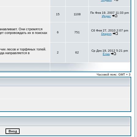
Пн Фев 19, 2007 11:33 pm
15
1108
Ирдис
анавливает. Они стремятся
Сб Фев 27, 2010 2:07 pm
6
751
ет сопровождать их в поисках
Dragon
чих лесов и торфяных топей.
Ср Дек 19, 2012 5:21 pm
2
62
яда направляется в
Ёлка
Часовой пояс: GMT + 3