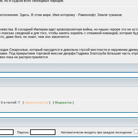
и, но и судьба всех свободных народов.
исполнения. Здесь. В этом мире. Имя которому - Равенлофт, Земля туманов.
евства. В соседней Империи идет кровопролитная война, но наших героев это не ост
оисках сведений и для того, чтобы нанять корабль с отважной командой, которая буд
, даже боги, не знает, чем оно закончится.
одок Смархольм, который находится в довольно глухой местности в окружении дрему
ирами. Под прикрытием торговой миссии дворфа Годрика Златозуба большая часть отр
вен пока не распространяется.
 0 и гостей: 7 [
Администратор
] [
Модератор
]
Пароль:
Автоматически входить при каждом посещении