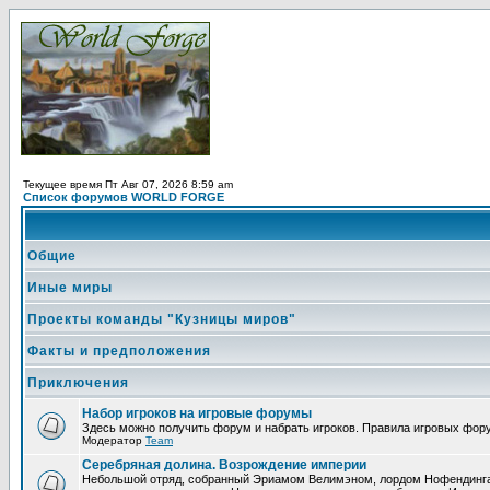
Текущее время Пт Авг 07, 2026 8:59 am
Список форумов WORLD FORGE
Общие
Иные миры
Проекты команды "Кузницы миров"
Факты и предположения
Приключения
Набор игроков на игровые форумы
Здесь можно получить форум и набрать игроков. Правила игровых фор
Модератор
Team
Серебряная долина. Возрождение империи
Небольшой отряд, собранный Эриамом Велимэном, лордом Нофендинга и