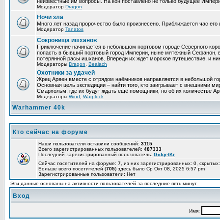
неизвестные им вопросы. На кон поставлено не только будущее Импери
Модератор
Dragon
Ночи зла
Много лет назад пророчество было произнесено. Приближается час его 
Модератор
Tanatos
Сокровища ишханов
Приключение начинается в небольшом портовом городе Северного корол
попасть в бывший портовый город Империи, ныне мятежный Сефанон, в п
потерянной расы ишханов. Впереди их ждет морское путешествие, и никто
Модераторы
Dragon
,
Bealach
Охотники за удачей
Жрец Арвен вместе с отрядом наёмников направляется в небольшой гор
Основная цель экспедиции – найти того, кто заигрывает с внешними м
Смархольм, где их будут ждать ещё помощники, но об их количестве Ар
Модераторы
Wind
,
Warplock
Warhammer 40k
Кто сейчас на форуме
Наши пользователи оставили сообщений:
3115
Всего зарегистрированных пользователей:
487333
Последний зарегистрированный пользователь:
GidgetKr
Сейчас посетителей на форуме:
7
, из них зарегистрированных: 0, скрытых:
Больше всего посетителей (
705
) здесь было Ср Окт 08, 2025 6:57 pm
Зарегистрированные пользователи: Нет
Эти данные основаны на активности пользователей за последние пять минут
Вход
Имя: