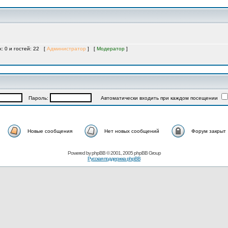
х: 0 и гостей: 22 [
Администратор
] [
Модератор
]
Пароль:
Автоматически входить при каждом посещении
Новые сообщения
Нет новых сообщений
Форум закрыт
Powered by
phpBB
© 2001, 2005 phpBB Group
Русская поддержка phpBB