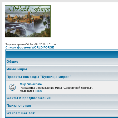
Текущее время Сб Авг 08, 2026 1:51 pm
Список форумов WORLD FORGE
Общие
Иные миры
Проекты команды "Кузницы миров"
Мир Silverdale
Разработка и обсуждение мира "Серебряной долины".
Модератор
Team
Факты и предположения
Приключения
Warhammer 40k